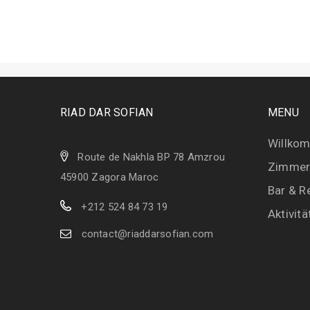
RIAD DAR SOFIAN
MENU
Willko
Route de Nakhla BP 78 Amzrou
Zimmer 
45900 Zagora Maroc
Bar & R
+212 524 84 73 19
Aktivitä
contact@riaddarsofian.com