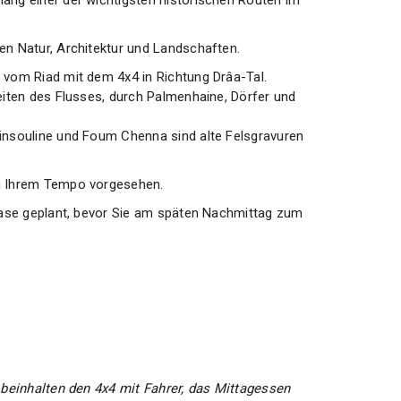
ang einer der wichtigsten historischen Routen im
en Natur, Architektur und Landschaften.
 vom Riad mit dem 4x4 in Richtung Drâa-Tal.
eiten des Flusses, durch Palmenhaine, Dörfer und
insouline und Foum Chenna sind alte Felsgravuren
h Ihrem Tempo vorgesehen.
noase geplant, bevor Sie am späten Nachmittag zum
 beinhalten den 4x4 mit Fahrer, das Mittagessen