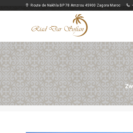
Route de Nakhla BP 78 Amzrou 45900 Zagora Maroc
Zw