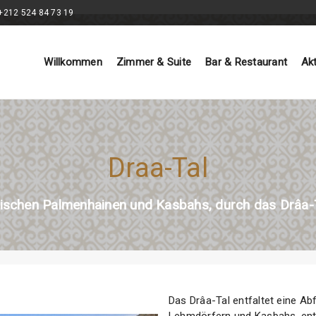
+212 524 84 73 19
Willkommen
Zimmer & Suite
Bar & Restaurant
Akt
Draa-Tal
ischen Palmenhainen und Kasbahs, durch das Drâa-T
Das Drâa-Tal entfaltet eine Ab